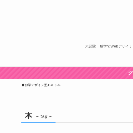
未経験・独学でWebデザイ
グ
独学デザイン塾TOP
本
本
– tag –