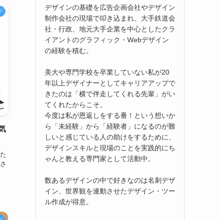
デザインの基礎を広告企画会社やデザイン
学
制作会社の現場で叩き込まれ、大手鉄道会
社・行政、地元大手企業を中心としたクラ
イアントのグラフィック・Webデザイン
の経験を積む。
美大や専門学校を卒業していない私が20
年以上デザイナーとしてキャリアアップで
きたのは「横で伴走してくれる先輩」がい
てくれたからこそ。
今度は私が恩返しをする番！という想いか
ら「未経験」から「経験者」になるのが難
気
しいと感じている人の助けをするために、
デザインスキルと現場のことを実践的にち
りた
ゃんと教える専門家として活動中。
版さ
数あるデザインの中で好きなのは名刺デザ
イン、世界観を連動させたデザイン・ツー
ル作成が得意。
p