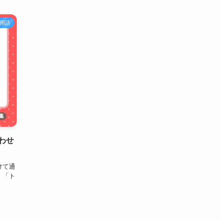
用語
わせ
けて通
。「ト