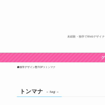
未経験・独学でWebデザイ
グ
独学デザイン塾TOP
トンマナ
トンマナ
– tag –