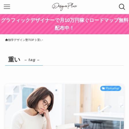
グラフィックデザイナーで月10万円稼ぐロードマップ無料
配布中！
独学デザイン塾TOP
重い
重い
– tag –
Photoshop