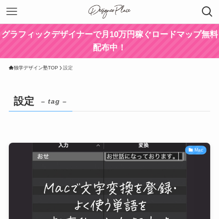
グラフィックデザイナーで月10万円稼ぐロードマップ無料
配布中！
独学デザイン塾TOP
設定
設定
– tag –
Mac