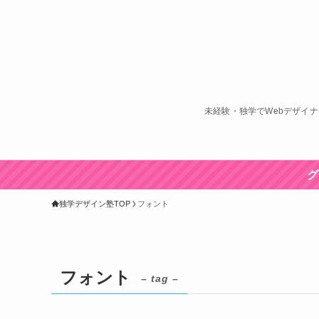
未経験・独学でWebデザイ
グ
独学デザイン塾TOP
フォント
フォント
– tag –