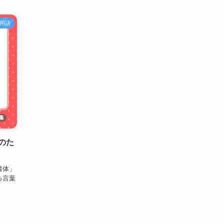
用語
のた
書体」
る言葉