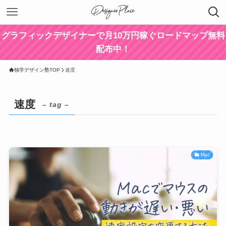
グラフィックデザイナーで月10万円稼ぐロードマップ無料
配布中！
独学デザイン塾TOP
速度
速度
– tag –
Mac