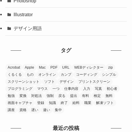
Photoshop
Illustrator
デザイン用語
タグ
Acrobat
Apple
Mac
PDF
URL
WEBディレクター
zip
くるくる
もの
オンライン
カンプ
コーディング
シンプル
スクリーンショット
ソフト
デザイン
プリントスクリーン
プログラミング
マウス
一つ
仕事内容
入力
写真
初心者
勉強
変換
対処法
強制
戻る
提出
有料
検定
無料
画面キャプチャ
登録
知識
終了
給料
職業
解凍ソフト
講座
資格
遅い
違い
集中
最近の投稿