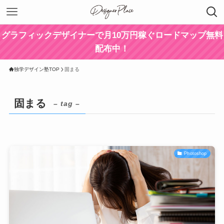
グラフィックデザイナーで月10万円稼ぐロードマップ無料
配布中！
独学デザイン塾TOP
固まる
固まる
– tag –
Photoshop