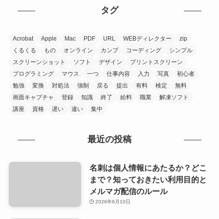
タグ
Acrobat
Apple
Mac
PDF
URL
WEBディレクター
zip
くるくる
もの
オンライン
カンプ
コーディング
シンプル
スクリーンショット
ソフト
デザイン
プリントスクリーン
プログラミング
マウス
一つ
仕事内容
入力
写真
初心者
勉強
変換
対処法
強制
戻る
提出
有料
検定
無料
画面キャプチャ
登録
知識
終了
給料
職業
解凍ソフト
講座
資格
遅い
違い
集中
最近の投稿
名刺は個人情報にあたるか？どこ
まで？知っておきたい利用目的と
メルマガ配信のルール
2026年6月10日